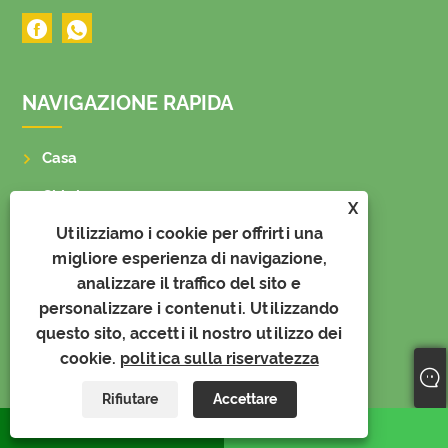
NAVIGAZIONE RAPIDA
Casa
Chi siamo
X
Utilizziamo i cookie per offrirti una
Prodotti
migliore esperienza di navigazione,
Notizia
analizzare il traffico del sito e
personalizzare i contenuti. Utilizzando
video
questo sito, accetti il ​​nostro utilizzo dei
Invia richiesta
cookie.
politica sulla riservatezza
Contattaci
Rifiutare
Accettare
WhatsApp
E-mail