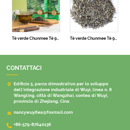
Tè verde Chunmee Tè 9368
Tè verde Chunmee Tè 9367
CONTATTACI

Edificio 5, parco dimostrativo per lo sviluppo
dell'integrazione industriale di Wuyi, linea n. 8
Wangling, città di Wangzhai, contea di Wuyi,
provincia di Zhejiang, Cina

nancywuyitea@foxmail.com

+86-579-87640136