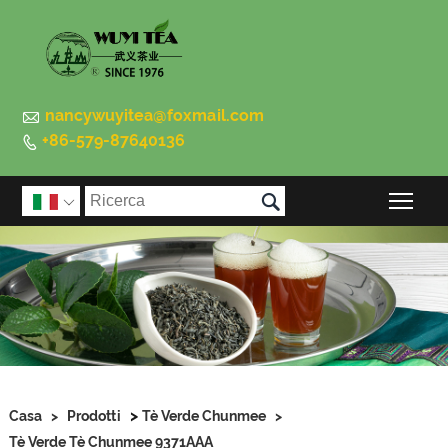

nancywuyitea@foxmail.com
+86-579-87640136


Atti

>
Casa
>
Prodotti
Tè Verde Chunmee
>
Tè Verde Tè Chunmee 9371AAA